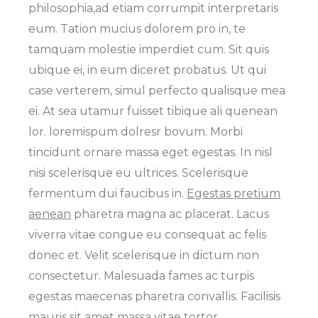
philosophia,ad etiam corrumpit interpretaris
eum. Tation mucius dolorem pro in, te
tamquam molestie imperdiet cum. Sit quis
ubique ei, in eum diceret probatus. Ut qui
case verterem, simul perfecto qualisque mea
ei. At sea utamur fuisset tibique ali quenean
lor. loremispum dolresr bovum. Morbi
tincidunt ornare massa eget egestas. In nisl
nisi scelerisque eu ultrices. Scelerisque
fermentum dui faucibus in.
Egestas pretium
aenean
pharetra magna ac placerat. Lacus
viverra vitae congue eu consequat ac felis
donec et. Velit scelerisque in dictum non
consectetur. Malesuada fames ac turpis
egestas maecenas pharetra convallis. Facilisis
mauris sit amet massa vitae tortor