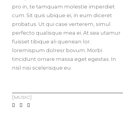
pro in, te tamquam molestie imperdiet
cum. Sit quis ubique ei, in eum diceret
probatus. Ut qui case verterem, simul
perfecto qualisque mea ei. At sea utamur
fuisset tibique ali quenean lor.
loremispum dolresr bovum. Morbi
tincidunt ornare massa eget egestas. In
nisl nisi scelerisque eu
MUSIC