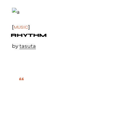
MUSIC
RHYTHM
by
tasuta
“
WHERE WORDS FAIL,
MUSIC SPEAKS.
Celesta Rainey