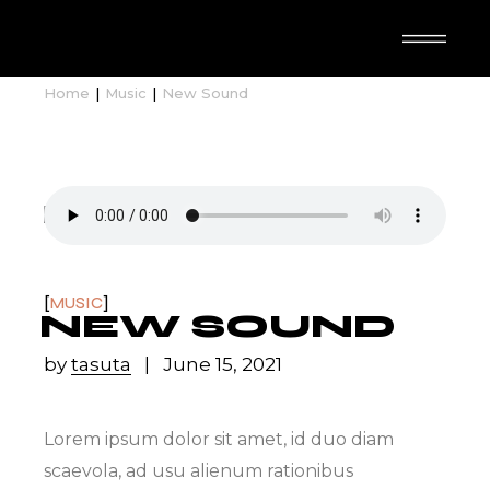
TASUTA N-IMAL
Home
Music
New Sound
MUSIC
NEW SOUND
by
tasuta
June 15, 2021
Lorem ipsum dolor sit amet, id duo diam
scaevola, ad usu alienum rationibus