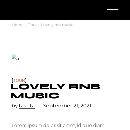
TASUTA N-IMAL
Home
Tour
Lovely rnb music
TOUR
LOVELY RNB
MUSIC
by
tasuta
September 21, 2021
Lorem ipsum dolor sit amet, id duo diam