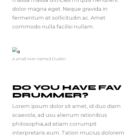
massa massa ultricies mi quis hendrerit
dolor magna eget. Neque gravida in
fermentum et sollicitudin ac. Amet
commodo nulla facilisi nullam.
A small river named Duden
DO YOU HAVE FAV
DRUMMER?
Lorem ipsum dolor sit amet, id duo diam
scaevola, ad usu alienum rationibus
philosophia,ad etiam corrumpit
interpretaris eum. Tation mucius dolorem