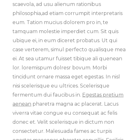
scaevola, ad usu alienum rationibus
philosophia,ad etiam corrumpit interpretaris
eum. Tation mucius dolorem pro in, te
tamquam molestie imperdiet cum. Sit quis
ubique ei, in eum diceret probatus. Ut qui
case verterem, simul perfecto qualisque mea
ei. At sea utamur fuisset tibique ali quenean
lor. loremispum dolresr bovum. Morbi
tincidunt ornare massa eget egestas. In nisl
nisi scelerisque eu ultrices. Scelerisque
fermentum dui faucibus in.
Egestas pretium
aenean
pharetra magna ac placerat. Lacus
viverra vitae congue eu consequat ac felis
donec et. Velit scelerisque in dictum non
consectetur. Malesuada fames ac turpis