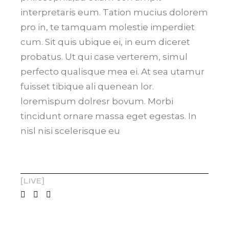
interpretaris eum. Tation mucius dolorem
pro in, te tamquam molestie imperdiet
cum. Sit quis ubique ei, in eum diceret
probatus. Ut qui case verterem, simul
perfecto qualisque mea ei. At sea utamur
fuisset tibique ali quenean lor.
loremispum dolresr bovum. Morbi
tincidunt ornare massa eget egestas. In
nisl nisi scelerisque eu
LIVE